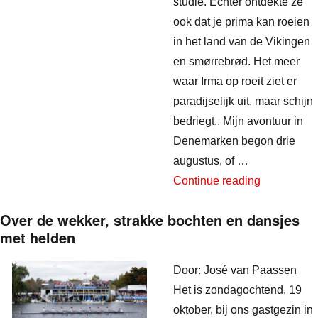
studie. Echter ontdekte ze
ook dat je prima kan roeien
in het land van de Vikingen
en smørrebrød. Het meer
waar Irma op roeit ziet er
paradijselijk uit, maar schijn
bedriegt.. Mijn avontuur in
Denemarken begon drie
augustus, of …
“Roeien als
Continue reading
Over de wekker, strakke bochten en dansjes
met helden
Door: José van Paassen
Het is zondagochtend, 19
oktober, bij ons gastgezin in