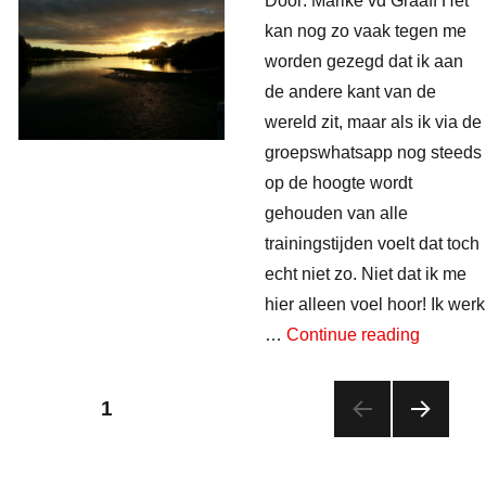
Door: Marike vd Graaff Het
kan nog zo vaak tegen me
worden gezegd dat ik aan
de andere kant van de
wereld zit, maar als ik via de
groepswhatsapp nog steeds
op de hoogte wordt
gehouden van alle
trainingstijden voelt dat toch
echt niet zo. Niet dat ik me
hier alleen voel hoor! Ik werk
“Skiffen
…
Continue reading
Berichten
PAGE
1
paginering
NEX
T