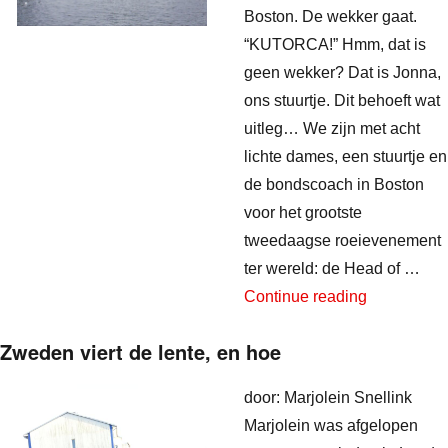
Boston. De wekker gaat.
“KUTORCA!” Hmm, dat is
geen wekker? Dat is Jonna,
ons stuurtje. Dit behoeft wat
uitleg… We zijn met acht
lichte dames, een stuurtje en
de bondscoach in Boston
voor het grootste
tweedaagse roeievenement
ter wereld: de Head of …
“Over de we
Continue reading
Zweden viert de lente, en hoe
door: Marjolein Snellink
Marjolein was afgelopen