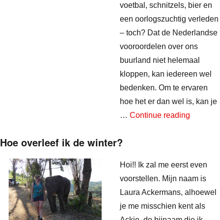
voetbal, schnitzels, bier en
een oorlogszuchtig verleden
– toch? Dat de Nederlandse
vooroordelen over ons
buurland niet helemaal
kloppen, kan iedereen wel
bedenken. Om te ervaren
hoe het er dan wel is, kan je
“Bij de D
…
Continue reading
Hoe overleef ik de winter?
Hoi!! Ik zal me eerst even
voorstellen. Mijn naam is
Laura Ackermans, alhoewel
je me misschien kent als
Ackie, de bijnaam die ik