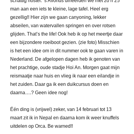
schattig hostel. ’s Avonds dineerden we met zo’n 25
man aan een iets te kleine, lage tafel. Heel erg
gezellig!! Hier zijn we gaan canyoning, lekker
abseilen, van watervallen springen en over rotsen
glijden. That’s the life! Ook heb ik op het meertje daar
een bijzondere roeiboot gezien. (zie foto) Misschien
is het een idee om in dit nummer ook te gaan varen in
Nederland. De afgelopen dagen heb ik genoten van
het prachtige, oude stadje Hoi An. Morgen gaat mijn
reismaatje naar huis en vlieg ik naar een eilandje in
het zuiden. Daar ga ik een duikcursus doen en
daarna….? Geen idee nog!
Één ding is (vrijwel) zeker, van 14 februari tot 13
maart zit ik in Nepal en daarna kom ik weer knuffels
uitdelen op Orca. Be warned!!