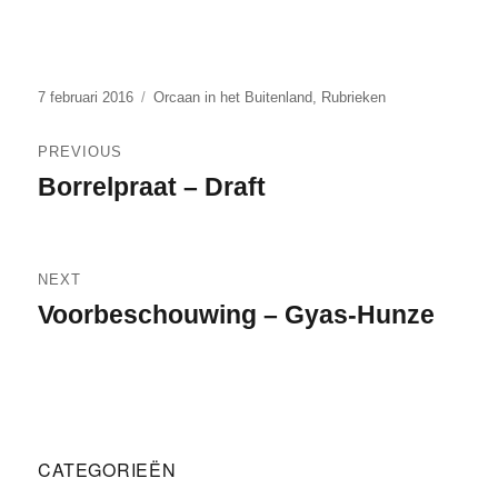
Posted
Categories
7 februari 2016
Orcaan in het Buitenland
,
Rubrieken
on
Bericht
PREVIOUS
navigatie
Borrelpraat – Draft
Previous
post:
NEXT
Voorbeschouwing – Gyas-Hunze
Next
post:
CATEGORIEËN