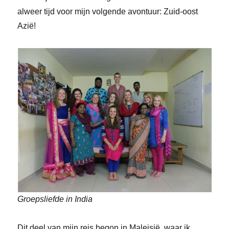
alweer tijd voor mijn volgende avontuur: Zuid-oost
Azië!
Groepsliefde in India
Dit deel van mijn reis begon in Maleisië, waar ik