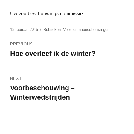
Uw voorbeschouwings-commissie
Posted
Categories
13 februari 2016
Rubrieken
,
Voor- en nabeschouwingen
on
Bericht
PREVIOUS
navigatie
Hoe overleef ik de winter?
Previous
post:
NEXT
Voorbeschouwing –
Next
post:
Winterwedstrijden