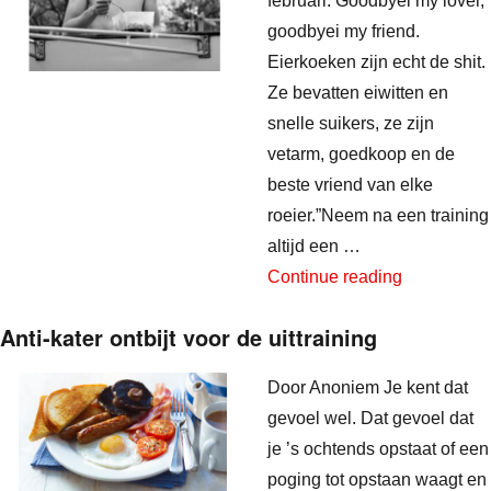
februari: Goodbyei my lover,
goodbyei my friend.
Eierkoeken zijn echt de shit.
Ze bevatten eiwitten en
snelle suikers, ze zijn
vetarm, goedkoop en de
beste vriend van elke
roeier.”Neem na een training
altijd een …
“Recepten 
Continue reading
Anti-kater ontbijt voor de uittraining
Door Anoniem Je kent dat
gevoel wel. Dat gevoel dat
je ’s ochtends opstaat of een
poging tot opstaan waagt en