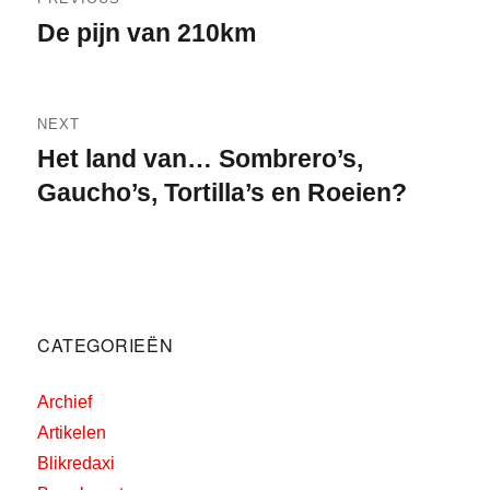
navigatie
De pijn van 210km
Previous
post:
NEXT
Het land van… Sombrero’s,
Next
post:
Gaucho’s, Tortilla’s en Roeien?
CATEGORIEËN
Archief
Artikelen
Blikredaxi