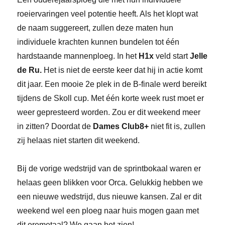
roeiervaringen veel potentie heeft. Als het klopt wat
de naam suggereert, zullen deze maten hun
individuele krachten kunnen bundelen tot één
hardstaande mannenploeg. In het
H1x
veld start
Jelle
de Ru.
Het is niet de eerste keer dat hij in actie komt
dit jaar. Een mooie 2e plek in de B-finale werd bereikt
tijdens de Skoll cup. Met één korte week rust moet er
weer gepresteerd worden. Zou er dit weekend meer
in zitten? Doordat de
Dames Club8+
niet fit is, zullen
zij helaas niet starten dit weekend.
Bij de vorige wedstrijd van de sprintbokaal waren er
helaas geen blikken voor Orca. Gelukkig hebben we
een nieuwe wedstrijd, dus nieuwe kansen. Zal er dit
weekend wel een ploeg naar huis mogen gaan met
dit eremetaal? We gaan het zien!