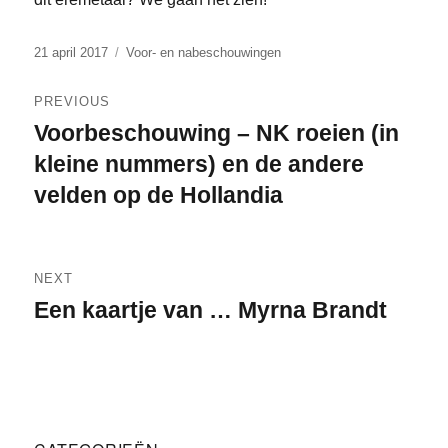
Posted
Categories
21 april 2017
Voor- en nabeschouwingen
on
Bericht
PREVIOUS
navigatie
Voorbeschouwing – NK roeien (in
Previous
post:
kleine nummers) en de andere
velden op de Hollandia
NEXT
Een kaartje van … Myrna Brandt
Next
post: