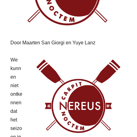
Door Maarten San Giorgi en Yuye Lanz
We
kunn
en
niet
ontke
nnen
dat
het
seizo
en in