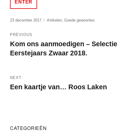
Posted
Categories
23 december 2017
Artikelen
,
Goede gewoontes
on
Bericht
PREVIOUS
navigatie
Kom ons aanmoedigen – Selectie
Previous
post:
Eerstejaars Zwaar 2018.
NEXT
Een kaartje van… Roos Laken
Next
post:
CATEGORIEËN