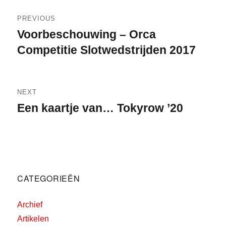
on
Bericht
PREVIOUS
navigatie
Voorbeschouwing – Orca
Previous
post:
Competitie Slotwedstrijden 2017
NEXT
Een kaartje van… Tokyrow ’20
Next
post:
CATEGORIEËN
Archief
Artikelen